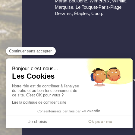
Martin-Boulogne, Wimereux, Wimille,
Marquise, Le Touquet-Paris-Plage,
Desvres, Étaples, Cucq.
Acc