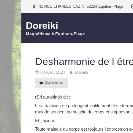
41 RUE CHARLES CAZIN, 62224 Équihen-Plage
Doreiki
Magnétisme à Équihen-Plage
Desharmonie de l être
04 Août 2023
Doreiki
Commenter
rSri aurobindo dit :
Les maladies se prolongent inutilement et se termin
malade soutient la maladie du corps et s'appesantt 
Et j ajoute :
Toute maladie du corps est toujours l'expression ex