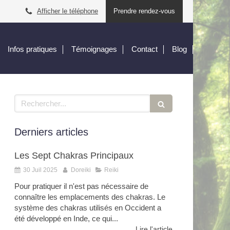
Afficher le téléphone
Prendre rendez-vous
Infos pratiques
Témoignages
Contact
Blog
Rechercher
Derniers articles
Les Sept Chakras Principaux
30 Juil 2025
Doreiki
Reiki
Pour pratiquer il n'est pas nécessaire de
connaître les emplacements des chakras. Le
système des chakras utilisés en Occident a
été développé en Inde, ce qui...
Lire l'article