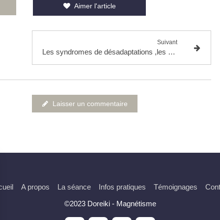
Aimer l'article
Suivant
Les syndromes de désadaptations ,les maladies de civilisation
Laisser un commentaire
ueil
A propos
La séance
Infos pratiques
Témoignages
Cont
©2023 Doreiki - Magnétisme