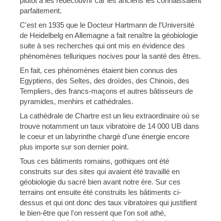
plutôt à les redécouvrir car les anciens les connaissaient
parfaitement.
C'est en 1935 que le Docteur Hartmann de l'Université
de Heidelbelg en Allemagne a fait renaître la géobiologie
suite à ses recherches qui ont mis en évidence des
phénomènes telluriques nocives pour la santé des êtres.
En fait, ces phénomènes étaient bien connus des
Egyptiens, des Seltes, des droïdes, des Chinois, des
Templiers, des francs-maçons et autres bâtisseurs de
pyramides, menhirs et cathédrales.
La cathédrale de Chartre est un lieu extraordinaire où se
trouve notamment un taux vibratoire de 14 000 UB dans
le coeur et un labyrinthe chargé d'une énergie encore
plus importe sur son dernier point.
Tous ces bâtiments romains, gothiques ont été
construits sur des sites qui avaient été travaillé en
géobiologie du sacré bien avant notre ère. Sur ces
terrains ont ensuite été construits les bâtiments ci-
dessus et qui ont donc des taux vibratoires qui justifient
le bien-être que l'on ressent que l'on soit athé,