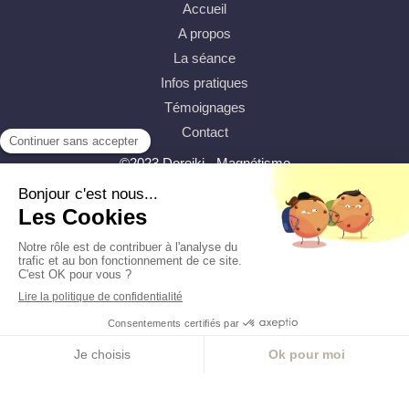
Accueil
A propos
La séance
Infos pratiques
Témoignages
Contact
©2023 Doreiki - Magnétisme
Plan du site
Mentions légales
Création et référencement du site par Simplébo
Site partenaire de
Annuaire Thérapeutes